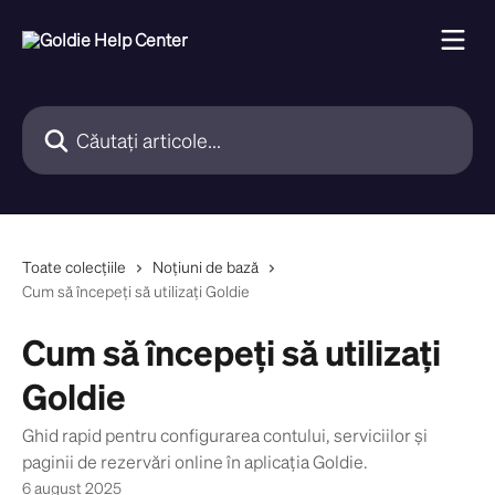
Direct la conținutul principal
Căutați articole...
Toate colecțiile
Noțiuni de bază
Cum să începeți să utilizați Goldie
Cum să începeți să utilizați
Goldie
Ghid rapid pentru configurarea contului, serviciilor și
paginii de rezervări online în aplicația Goldie.
6 august 2025