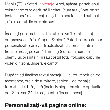
Meniu (☰) → Setări → 
Mesaje
. Apoi, apăsați pe șablonul 
existent pe care doriți să îl editați (cum ar fi „Confirmare 
Instantanee”) sau creați un șablon nou folosind butonul 
„+” din colțul din dreapta sus.
Începeți prin a actualiza textul care va fi trimis clienților 
dumneavoastră în câmpul „Șablon”. Puteți insera câmpuri 
personalizate care vor fi actualizate automat pentru 
fiecare mesaj pe care îl trimiteți (cum ar fi numele 
clientului, ora întâlnirii sau costul total) folosind câpurile 
violet din zona „Inserare câmp”.
După ce ați finalizat textul mesajului, puteți modifica, de 
asemenea, orele de trimitere, șablonul de mesaj și 
formatul de dată și oră (inclusiv alegerea dintre opțiunile 
de 12 ore sau 24 de ore) pentru fiecare mesaj.
Personalizați-vă pagina online: