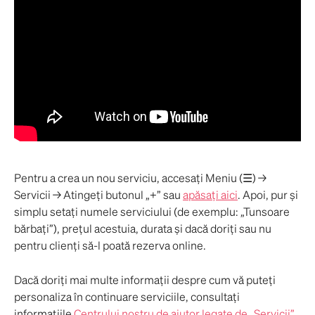
Pentru a crea un nou serviciu, accesați Meniu (☰) → 
Servicii → Atingeți butonul „+” sau 
apăsați aici
. Apoi, pur și 
simplu setați numele serviciului (de exemplu: „Tunsoare 
bărbați”), prețul acestuia, durata și dacă doriți sau nu 
pentru clienți să-l poată rezerva online.
Dacă doriți mai multe informații despre cum vă puteți 
personaliza în continuare serviciile, consultați 
informațiile 
Centrului nostru de ajutor legate de „Servicii”
.