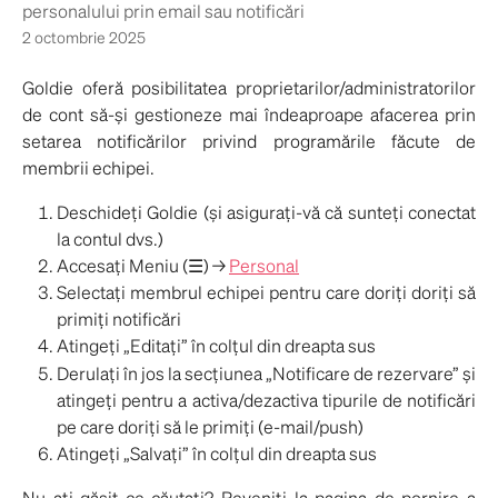
personalului prin email sau notificări
2 octombrie 2025
Goldie oferă posibilitatea proprietarilor/administratorilor
de cont să-și gestioneze mai îndeaproape afacerea prin
setarea notificărilor privind programările făcute de
membrii echipei.
Deschideți Goldie (și asigurați-vă că sunteți conectat
la contul dvs.)
Accesați Meniu (☰) →
Personal
Selectați membrul echipei pentru care doriți doriți să
primiți notificări
Atingeți „Editați” în colțul din dreapta sus
Derulați în jos la secțiunea „Notificare de rezervare” și
atingeți pentru a activa/dezactiva tipurile de notificări
pe care doriți să le primiți (e-mail/push)
Atingeți „Salvați” în colțul din dreapta sus
Nu ați găsit ce căutați? Reveniți la pagina de pornire a