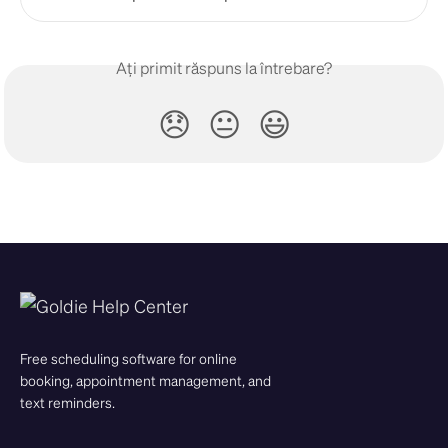
Ați primit răspuns la întrebare?
😞
😐
😃
Free scheduling software for online
booking, appointment management, and
text reminders.