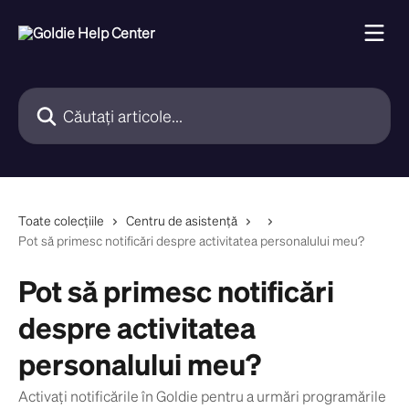
Direct la conținutul principal
Căutați articole...
Toate colecțiile
Centru de asistență
Pot să primesc notificări despre activitatea personalului meu?
Pot să primesc notificări
despre activitatea
personalului meu?
Activați notificările în Goldie pentru a urmări programările