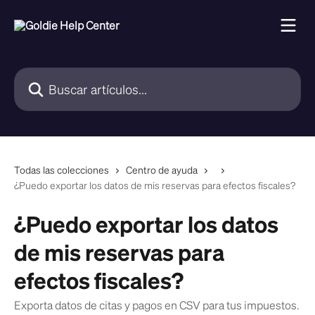
Ir al contenido principal
Buscar artículos...
Todas las colecciones
Centro de ayuda
¿Puedo exportar los datos de mis reservas para efectos fiscales?
¿Puedo exportar los datos
de mis reservas para
efectos fiscales?
Exporta datos de citas y pagos en CSV para tus impuestos.