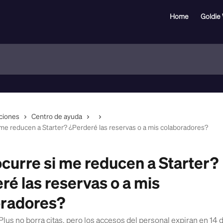
Home
Goldie
cciones
Centro de ayuda
me reducen a Starter? ¿Perderé las reservas o a mis colaboradores?
curre si me reducen a Starter?
ré las reservas o a mis
oradores?
lus no borra citas, pero los accesos del personal expiran en 14 d