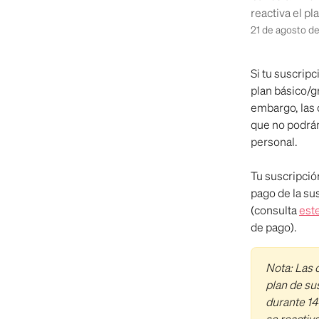
reactiva el pl
21 de agosto d
Si tu suscripc
plan básico/g
embargo, las 
que no podrán
personal.
Tu suscripció
pago de la sus
(consulta 
este
de pago).
Nota: Las 
plan de su
durante 14
se reactiva