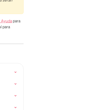
e Ayuda
 para 
í para 