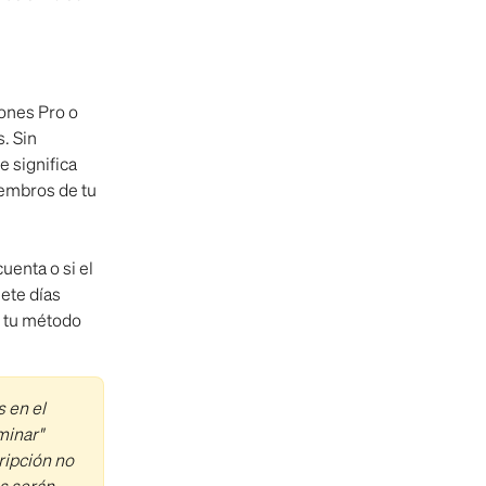
iones Pro o 
. Sin 
 significa 
embros de tu 
enta o si el 
ete días 
e tu método 
 en el 
minar" 
ripción no 
s serán 