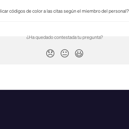
car códigos de color a las citas según el miembro del personal?
¿Ha quedado contestada tu pregunta?
😞
😐
😃