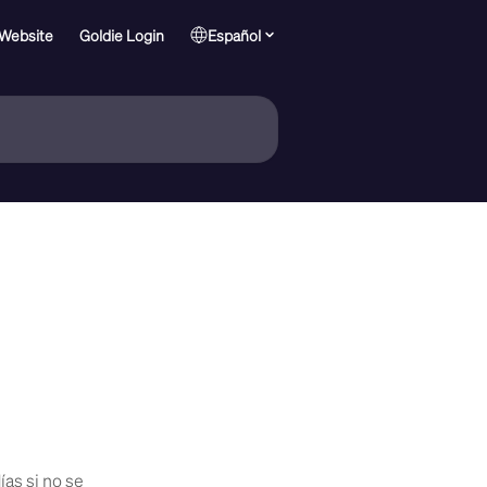
 Website
Goldie Login
Español
ías si no se