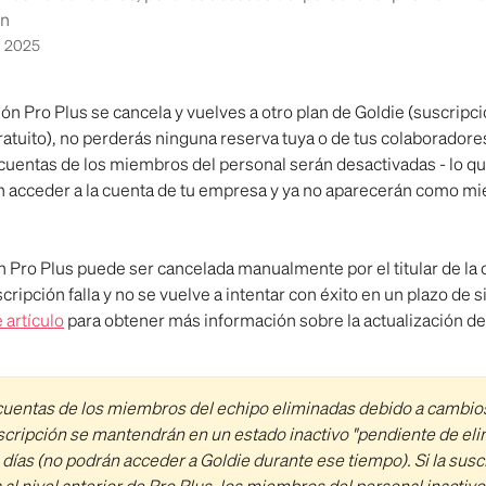
an
e 2025
ión Pro Plus se cancela y vuelves a otro plan de Goldie (suscripc
ratuito), no perderás ninguna reserva tuya o de tus colaboradores
cuentas de los miembros del personal serán desactivadas - lo que
 acceder a la cuenta de tu empresa y ya no aparecerán como mi
n Pro Plus puede ser cancelada manualmente por el titular de la cu
cripción falla y no se vuelve a intentar con éxito en un plazo de si
 artículo
 para obtener más información sobre la actualización d
cuentas de los miembros del echipo eliminadas debido a cambios
scripción se mantendrán en un estado inactivo "pendiente de eli
 días (no podrán acceder a Goldie durante ese tiempo). Si la susc
 al nivel anterior de Pro Plus, los miembros del personal inactivo