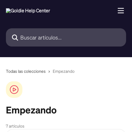
Ir al contenido principal
Buscar artículos...
Todas las colecciones
Empezando
Empezando
7 artículos