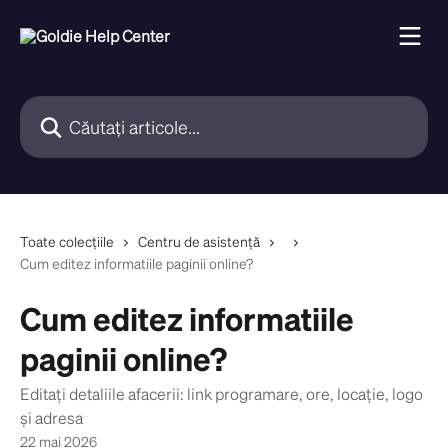
Direct la conținutul principal
Căutați articole...
Toate colecțiile
Centru de asistență
Cum editez informatiile paginii online?
Cum editez informatiile
paginii online?
Editați detaliile afacerii: link programare, ore, locație, logo
și adresa
22 mai 2026