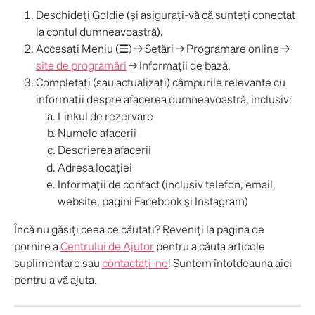
Deschideți Goldie (și asigurați-vă că sunteți conectat 
la contul dumneavoastră).
Accesați Meniu (☰) → Setări → Programare online → 
site de programări
 → Informații de bază.
Completați (sau actualizați) câmpurile relevante cu 
informații despre afacerea dumneavoastră, inclusiv:
Linkul de rezervare
Numele afacerii
Descrierea afacerii
Adresa locației
Informații de contact (inclusiv telefon, email, 
website, pagini Facebook și Instagram)
Încă nu găsiți ceea ce căutați? Reveniți la pagina de 
pornire a 
Centrului de Ajutor
 pentru a căuta articole 
suplimentare sau 
contactați-ne
! Suntem întotdeauna aici 
pentru a vă ajuta. 