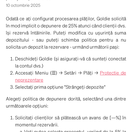
10 octombrie 2025
Odată ce ați configurat procesarea plăților, Goldie solicită
în mod implicit o depunere de 25% atunci când clienții dvs.
își rezervă întâlnirile. Puteți modifica cu ușurință suma
depozitului - sau puteți schimba politica pentru a nu
solicita un depozit la rezervare - urmând următorii pași:
Deschideți Goldie (și asigurați-vă că sunteți conectat
la contul dvs.)
Accesați Meniu (☰) → Setări → Plăți →
Protectie de
neprezentare
Selectați prima opțiune "Strângeți depozite"
Alegeți politica de depunere dorită, selectând una dintre
următoarele opțiuni:
Solicitați clienților să plătească un avans de [—%] în
momentul rezervării.
Veți putea selecta procentul, variind de la 5% la