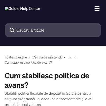
Direct la conținutul principal
Căutați articole...
Toate colecțiile
Centru de asistență
Cum stabilesc politica de avans?
Cum stabilesc politica de
avans?
Stabiliți politici flexibile de depozit în Goldie pentru a
asigura programările, a reduce neprezentările și a vă
proteja timpul valoros