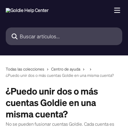
Ir al contenido principal
Buscar artículos...
Todas las colecciones
Centro de ayuda
¿Puedo unir dos o más cuentas Goldie en una misma cuenta?
¿Puedo unir dos o más
cuentas Goldie en una
misma cuenta?
No se pueden fusionar cuentas Goldie. Cada cuenta es