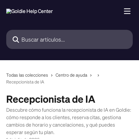
Ir al contenido principal
Buscar artículos...
Todas las colecciones
Centro de ayuda
Recepcionista de IA
Recepcionista de IA
Descubre cómo funciona la recepcionista de IA en Goldie:
cómo responde a los clientes, reserva citas, gestiona
cambios de horario y cancelaciones, y qué puedes
esperar según tu plan.