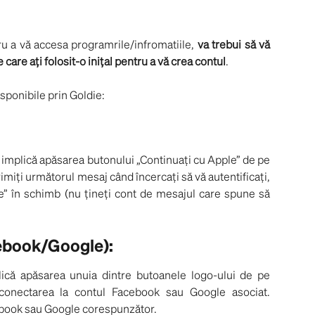
ru a vă accesa programrile/infromatiile,
va trebui să vă
are ați folosit-o inițal pentru a vă crea contul
.
isponibile prin Goldie:
implică apăsarea butonului „Continuați cu Apple” de pe
miți următorul mesaj când încercați să vă autentificați,
e” în schimb (nu țineți cont de mesajul care spune să
ebook/Google):
că apăsarea unuia dintre butoanele logo-ului de pe
conectarea la contul Facebook sau Google asociat.
cebook sau Google corespunzător.