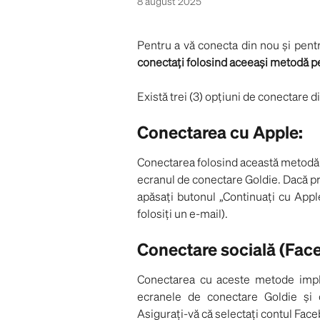
8 august 2025
Pentru a vă conecta din nou și pent
conectați folosind aceeași metodă pe c
Există trei (3) opțiuni de conectare d
Conectarea cu Apple:
Conectarea folosind această metodă 
ecranul de conectare Goldie. Dacă pri
apăsați butonul „Continuați cu Appl
folosiți un e-mail).
Conectare socială (Fac
Conectarea cu aceste metode impli
ecranele de conectare Goldie și 
Asigurați-vă că selectați contul Fa