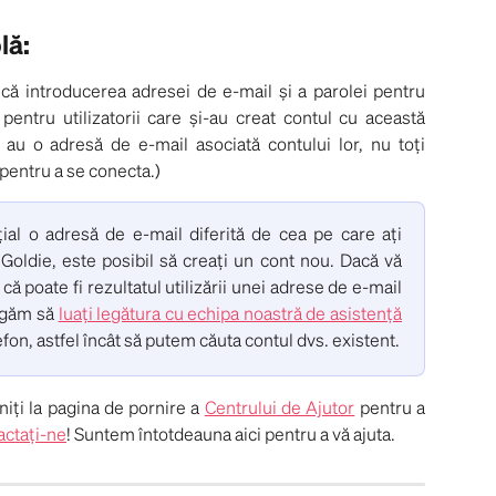
lă
:
ă introducerea adresei de e-mail și a parolei pentru
pentru utilizatorii care și-au creat contul cu această
i au o adresă de e-mail asociată contului lor, nu toți
 pentru a se conecta.)
țial o adresă de e-mail diferită de cea pe care ați
 Goldie, este posibil să creați un cont nou. Dacă vă
 că poate fi rezultatul utilizării unei adrese de e-mail
rugăm să
luați legătura cu echipa noastră de asistență
efon, astfel încât să putem căuta contul dvs. existent.
niți la pagina de pornire a
Centrului de Ajutor
pentru a
actați-ne
! Suntem întotdeauna aici pentru a vă ajuta.