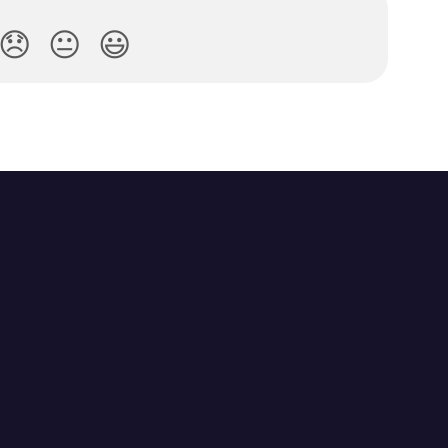
😞
😐
😃