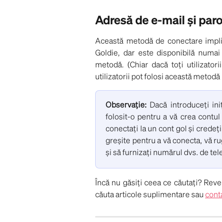
Adresă de e-mail și paro
Această metodă de conectare implic
Goldie, dar este disponibilă numai 
metodă. (Chiar dacă toți utilizatori
utilizatorii pot folosi această metodă
Observație:
Dacă introduceți ini
folosit-o pentru a vă crea contul
conectați la un cont gol și credeți
greșite pentru a vă conecta, vă 
și să furnizați numărul dvs. de tel
Încă nu găsiți ceea ce căutați? Reve
căuta articole suplimentare sau
cont