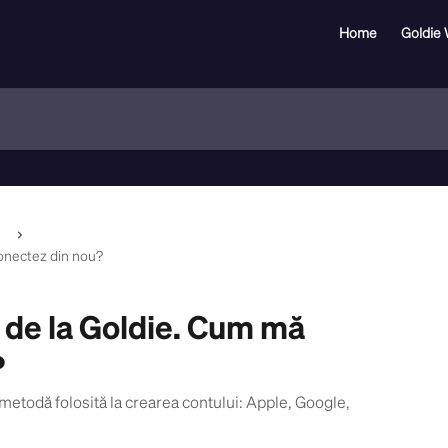
Home
Goldie 
onectez din nou?
de la Goldie. Cum mă
?
 metodă folosită la crearea contului: Apple, Google,