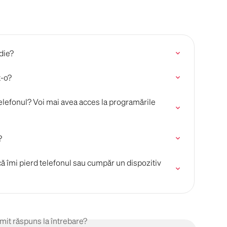
die?
t-o?
elefonul? Voi mai avea acces la programările 
?
 îmi pierd telefonul sau cumpăr un dispozitiv 
imit răspuns la întrebare?