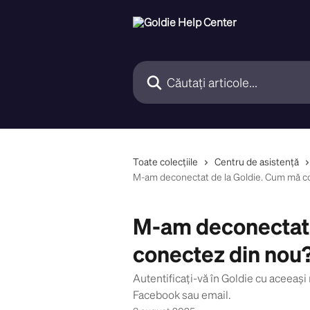
Direct la conținutul principal
Căutați articole...
Toate colecțiile
Centru de asistență
M-am deconectat de la Goldie. Cum mă c
M-am deconectat 
conectez din nou
Autentificați-vă în Goldie cu aceeași
Facebook sau email.